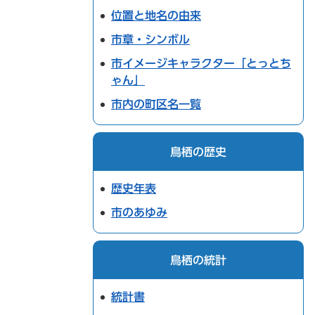
位置と地名の由来
市章・シンボル
市イメージキャラクター「とっとち
ゃん」
市内の町区名一覧
鳥栖の歴史
歴史年表
市のあゆみ
鳥栖の統計
統計書