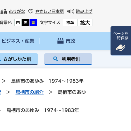
ふりがな
やさしい日本語
読み上げ
拡大
背景色
文字サイズ
白
黒
青
標準
ページを
一時保存
ビジネス・産業
市政
さがしかた別
利用者別
>
鳥栖市のあゆみ 1974～1983年
史
>
鳥栖市の紹介
>
鳥栖市のあゆ
>
鳥栖市のあゆみ 1974～1983年