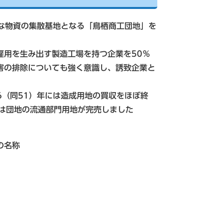
きな物資の集散基地となる「鳥栖商工団地」を
雇用を生み出す製造工場を持つ企業を50％
害の排除についても強く意識し、誘致企業と
6（同51）年には造成用地の買収をほぼ終
末には団地の流通部門用地が完売しました
の名称