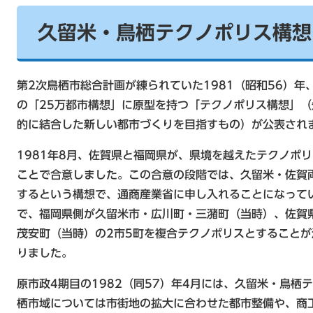
久留米・鳥栖テクノポリス構想
第2次鳥栖市総合計画が練られていた1981（昭和56）
の「25万都市構想」に原型を持つ「テクノポリス構想」
的に結合した新しい都市づくりを目指すもの）が公表され
1981年8月、佐賀県と福岡県が、県境を越えたテクノポ
ことで合意しました。この合意の段階では、久留米・佐賀
するという構想で、通商産業省に申し入れることになって
で、福岡県側が久留米市・広川町・三潴町（当時）、佐賀
茂安町（当時）の2市5町を複合テクノポリスとすること
りました。
原市政4期目の1982（同57）年4月には、久留米・鳥
栖市域については市街地の拡大に合わせた都市整備や、商