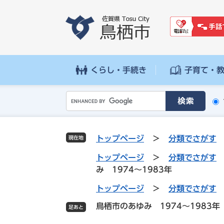
ペ
メ
ー
ニ
ジ
ュ
の
ー
先
を
頭
飛
くらし・手続き
子育て・
で
ば
す
し
G
。
て
o
本
o
文
g
へ
トップページ
>
分類でさがす
現在地
l
e
トップページ
>
分類でさがす
カ
み 1974～1983年
ス
トップページ
>
分類でさがす
タ
ム
鳥栖市のあゆみ 1974～1983年
検