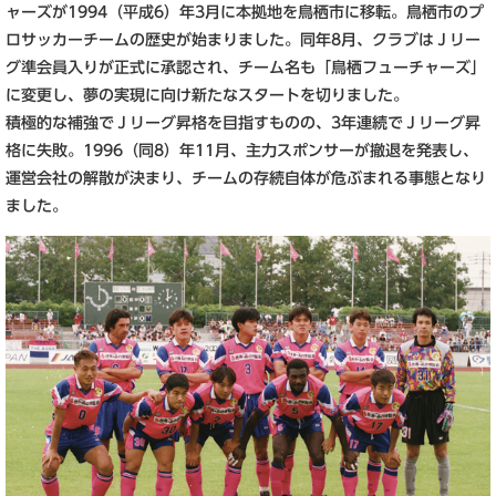
ャーズが1994（平成6）年3月に本拠地を鳥栖市に移転。鳥栖市のプ
ロサッカーチームの歴史が始まりました。同年8月、クラブはＪリー
グ準会員入りが正式に承認され、チーム名も「鳥栖フューチャーズ」
に変更し、夢の実現に向け新たなスタートを切りました。
積極的な補強でＪリーグ昇格を目指すものの、3年連続でＪリーグ昇
格に失敗。1996（同8）年11月、主力スポンサーが撤退を発表し、
運営会社の解散が決まり、チームの存続自体が危ぶまれる事態となり
ました。