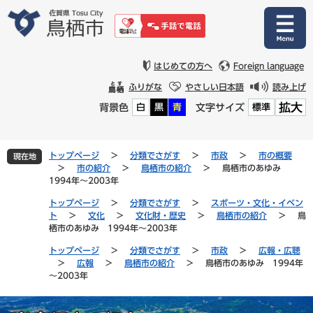
ペ
メ
ー
ニ
ジ
ュ
の
ー
先
を
はじめての方へ
Foreign language
頭
飛
ふりがな
やさしい日本語
読み上げ
で
ば
拡大
背景色
文字サイズ
白
黒
青
標準
す
し
。
て
本
文
トップページ
>
分類でさがす
>
市政
>
市の概要
現在地
へ
>
市の紹介
>
鳥栖市の紹介
>
鳥栖市のあゆみ
1994年～2003年
トップページ
>
分類でさがす
>
スポーツ・文化・イベン
ト
>
文化
>
文化財・歴史
>
鳥栖市の紹介
>
鳥
栖市のあゆみ 1994年～2003年
トップページ
>
分類でさがす
>
市政
>
広報・広聴
>
広報
>
鳥栖市の紹介
>
鳥栖市のあゆみ 1994年
～2003年