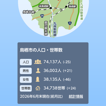
鳥栖市の人口・世帯数
74,137人
(-25)
人口
36,002人
(+21)
男性
38,135人
(-46)
女性
34,738世帯
(+24)
世帯数
2026年6月末現在(前月比)
統計情報