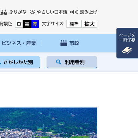
ふりがな
やさしい日本語
読み上げ
拡大
背景色
文字サイズ
白
黒
青
標準
ページを
一時保存
ビジネス・産業
市政
さがしかた別
利用者別