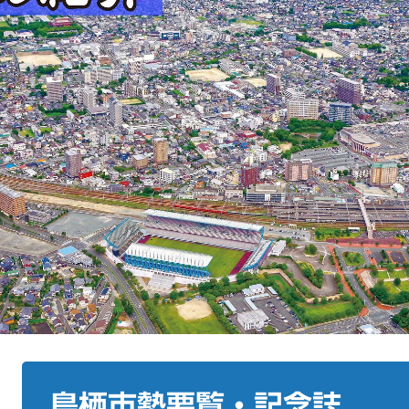
本
文
鳥栖市勢要覧・記念誌