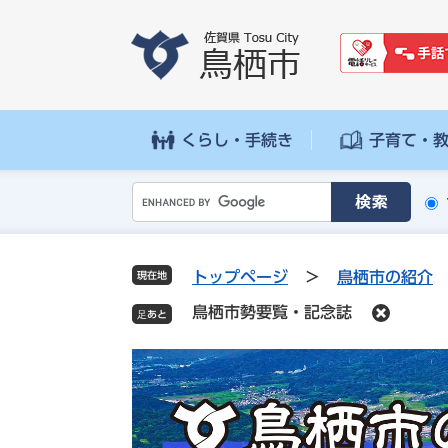
ペ
メ
ー
ニ
ジ
ュ
の
ー
先
を
頭
飛
くらし・手続き
子育て・
で
ば
す
し
G
。
て
o
本
o
文
g
へ
トップページ
>
鳥栖市の紹介
現在地
l
鳥栖市勢要覧・記念誌
e
カ
ス
タ
ム
検