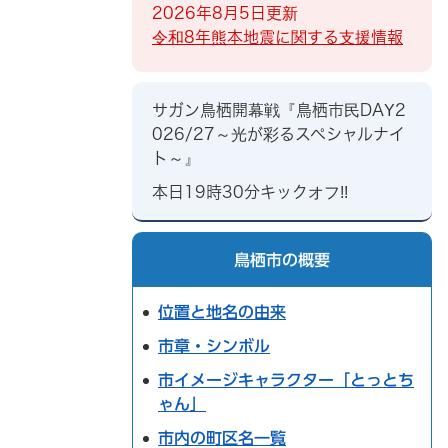
2026年8月5日更新
令和8年熊本地震に関する支援情報
サガン鳥栖開幕戦『鳥栖市民DAY2
026/27～光が彩るスペシャルナイ
ト～』
本日19時30分キックオフ!!
鳥栖市の概要
位置と地名の由来
市章・シンボル
市イメージキャラクター「とっとち
ゃん」
市内の町区名一覧