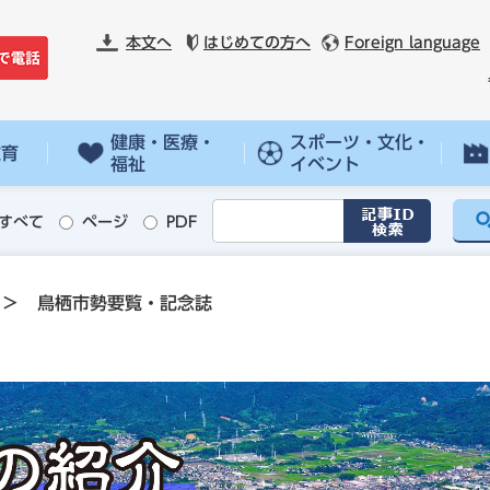
本文へ
はじめての方へ
Foreign language
健康・医療・
スポーツ・文化・
教育
福祉
イベント
すべて
ページ
PDF
>
鳥栖市勢要覧・記念誌