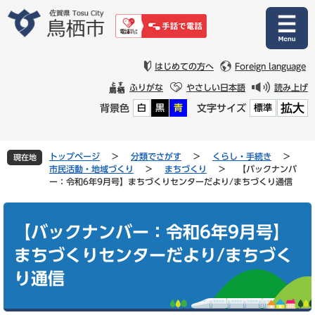
ペ
メ
ー
ニ
ジ
ュ
の
ー
先
を
はじめての方へ
Foreign language
頭
飛
ふりがな
やさしい日本語
読み上げ
で
ば
拡大
背景色
文字サイズ
白
黒
青
標準
す
し
。
て
本
文
トップページ
>
分類でさがす
>
くらし・手続き
>
現在地
へ
市民活動・地域づくり
>
まちづくり
>
【バックナンバ
ー：令和6年9月号】まちづくりセンターだより/まちづくり通信
本
文
【バックナンバー：令和6年9月号】
まちづくりセンターだより/まちづく
り通信