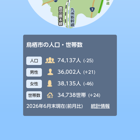
鳥栖市の人口・世帯数
74,137人
(-25)
人口
36,002人
(+21)
男性
38,135人
(-46)
女性
34,738世帯
(+24)
世帯数
2026年6月末現在(前月比)
統計情報