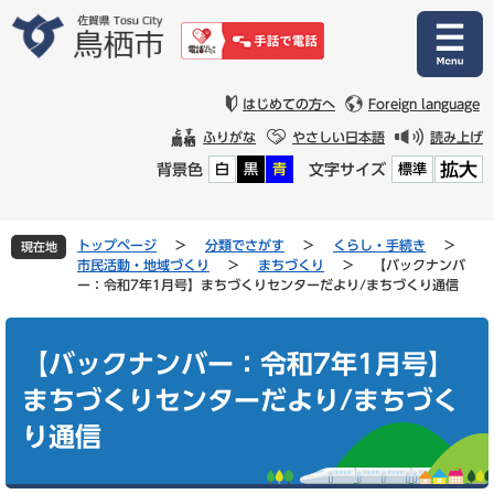
ペ
メ
ー
ニ
ジ
ュ
の
ー
先
を
はじめての方へ
Foreign language
頭
飛
ふりがな
やさしい日本語
読み上げ
で
ば
拡大
背景色
文字サイズ
白
黒
青
標準
す
し
。
て
本
文
トップページ
>
分類でさがす
>
くらし・手続き
>
現在地
へ
市民活動・地域づくり
>
まちづくり
>
【バックナンバ
ー：令和7年1月号】まちづくりセンターだより/まちづくり通信
本
文
【バックナンバー：令和7年1月号】
まちづくりセンターだより/まちづく
り通信