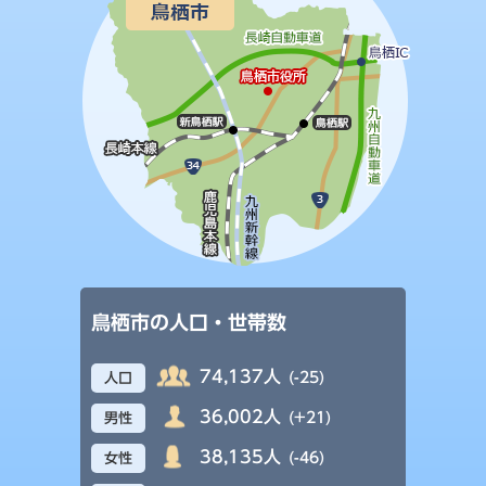
鳥栖市の人口・世帯数
74,137人
(-25)
人口
36,002人
(+21)
男性
38,135人
(-46)
女性