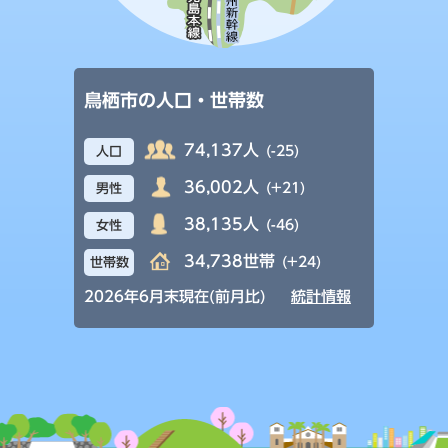
鳥栖市の人口・世帯数
74,137人
(-25)
人口
36,002人
(+21)
男性
38,135人
(-46)
女性
34,738世帯
(+24)
世帯数
2026年6月末現在(前月比)
統計情報