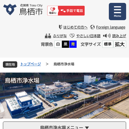
ペ
メ
ー
ニ
ジ
ュ
の
ー
先
を
はじめての方へ
Foreign language
頭
飛
ふりがな
やさしい日本語
読み上げ
で
ば
拡大
背景色
文字サイズ
白
黒
青
標準
す
し
。
て
本
文
トップページ
>
鳥栖市浄水場
現在地
へ
鳥栖市浄水場メニュー