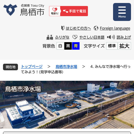
ペ
メ
ー
ニ
ジ
ュ
の
ー
先
を
はじめての方へ
Foreign language
頭
飛
ふりがな
やさしい日本語
読み上げ
で
ば
拡大
背景色
文字サイズ
白
黒
青
標準
す
し
。
て
本
文
トップページ
>
鳥栖市浄水場
>
4. みんなで浄水場へ行っ
現在地
へ
てみよう！(見学申込書等)