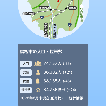
鳥栖市の人口・世帯数
74,137人
(-25)
人口
36,002人
(+21)
男性
38,135人
(-46)
女性
34,738世帯
(+24)
世帯数
2026年6月末現在(前月比)
統計情報