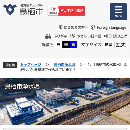
ペ
メ
ー
ニ
ジ
ュ
の
ー
先
を
はじめての方へ
Foreign language
頭
飛
ふりがな
やさしい日本語
読み上げ
で
ば
拡大
背景色
文字サイズ
白
黒
青
標準
す
し
。
て
本
文
トップページ
>
鳥栖市浄水場
>
1. 「鳥栖市の水道水」は
現在地
へ
厳しい独自基準で作られています！