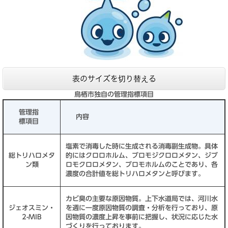
表のサイズを切り替える
鳥栖市独自の管理指標項目
管理指
内容
標項目
塩素で消毒した時に生成される消毒副生成物。具体
総トリハロメタ
的にはクロロホルム、ブロモジクロロメタン、ジブ
ン類
ロモクロロメタン、ブロモホルムのことであり、各
濃度の合計値を総トリハロメタンと呼びます。
カビ臭の主要な原因物質。上下水道局では、河川水
ジェオスミン・
を週に一度原因物質の調査・分析を行っており、原
2-MIB
因物質の濃度上昇を事前に把握し、状況に応じた水
づくりを行っております。