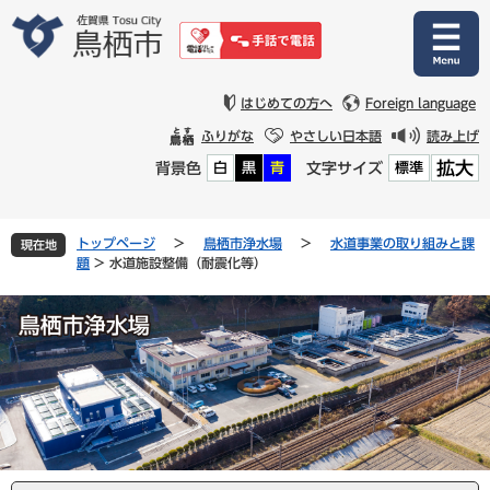
ペ
メ
ー
ニ
ジ
ュ
の
ー
先
を
はじめての方へ
Foreign language
頭
飛
ふりがな
やさしい日本語
読み上げ
で
ば
拡大
背景色
文字サイズ
白
黒
青
標準
す
し
。
て
本
文
トップページ
>
鳥栖市浄水場
>
水道事業の取り組みと課
現在地
へ
題
>
水道施設整備（耐震化等）