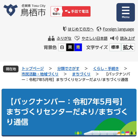
ペ
メ
ー
ニ
ジ
ュ
の
ー
先
を
はじめての方へ
Foreign language
頭
飛
ふりがな
やさしい日本語
読み上げ
で
ば
拡大
背景色
文字サイズ
白
黒
青
標準
す
し
。
て
本
文
トップページ
>
分類でさがす
>
くらし・手続き
>
現在地
へ
市民活動・地域づくり
>
まちづくり
>
【バックナンバ
ー：令和7年5月号】まちづくりセンターだより/まちづくり通信
本
文
【バックナンバー：令和7年5月号】
まちづくりセンターだより/まちづく
り通信