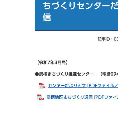
索
ちづくりセンターだ
信
記事ID：00
【令和7年3
月号】
●鳥栖まちづくり推進センター （電話0942-83
センターだよりとす [PDFファイル／1
鳥栖地区まちづくり通信 [PDFファイル