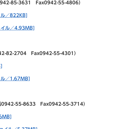
5-3631 Fax0942-55-4806）
ル／822KB]
イル／4.93MB]
-2704 Fax0942-55-4301）
]
／1.67MB]
-55-8633 Fax0942-55-3714）
6MB]