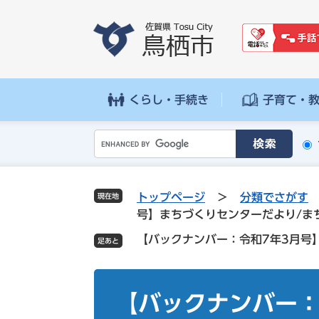
ペ
メ
ー
ニ
ジ
ュ
の
ー
先
を
頭
飛
くらし・手続き
子育て・
で
ば
す
し
G
。
て
o
本
o
文
g
へ
トップページ
>
分類でさがす
現在地
l
号】まちづくりセンターだより/ま
e
【バックナンバー：令和7年3月号
カ
ス
タ
本
ム
文
【バックナンバー：
検