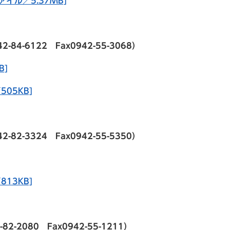
イル／5.37MB]
-6122 Fax0942-55-3068）
B]
05KB]
-3324 Fax0942-55-5350）
13KB]
2080 Fax0942-55-1211）