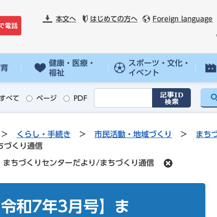
本文へ
はじめての方へ
Foreign language
健康・医療・
スポーツ・文化・
教育
福祉
イベント
すべて
ページ
PDF
>
くらし・手続き
>
市民活動・地域づくり
>
まち
ちづくり通信
】まちづくりセンターだより/まちづくり通信
令和7年3月号】ま