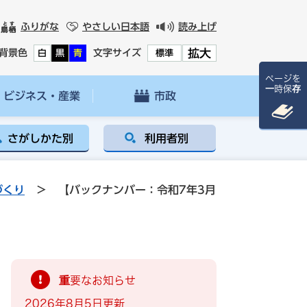
ふりがな
やさしい日本語
読み上げ
拡大
背景色
文字サイズ
白
黒
青
標準
ページを
一時保存
ビジネス・産業
市政
さがしかた別
利用者別
づくり
>
【バックナンバー：令和7年3月
重要なお知らせ
2026年8月5日更新