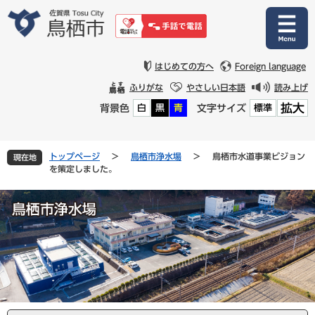
ペ
メ
ー
ニ
ジ
ュ
の
ー
先
を
はじめての方へ
Foreign language
頭
飛
ふりがな
やさしい日本語
読み上げ
で
ば
拡大
背景色
文字サイズ
白
黒
青
標準
す
し
。
て
本
文
トップページ
>
鳥栖市浄水場
>
鳥栖市水道事業ビジョン
現在地
へ
を策定しました。