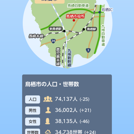
鳥栖市の人口・世帯数
74,137人
(-25)
人口
36,002人
(+21)
男性
38,135人
(-46)
女性
34,738世帯
(+24)
世帯数