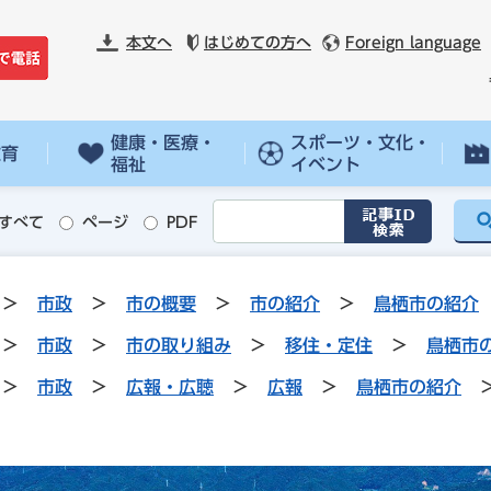
本文へ
はじめての方へ
Foreign language
健康・医療・
スポーツ・文化・
教育
福祉
イベント
すべて
ページ
PDF
>
市政
>
市の概要
>
市の紹介
>
鳥栖市の紹介
>
市政
>
市の取り組み
>
移住・定住
>
鳥栖市
>
市政
>
広報・広聴
>
広報
>
鳥栖市の紹介