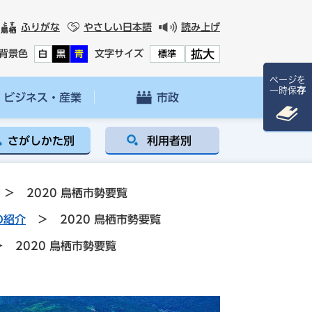
ふりがな
やさしい日本語
読み上げ
拡大
背景色
文字サイズ
白
黒
青
標準
ページを
一時保存
ビジネス・産業
市政
さがしかた別
利用者別
>
2020 鳥栖市勢要覧
の紹介
>
2020 鳥栖市勢要覧
>
2020 鳥栖市勢要覧