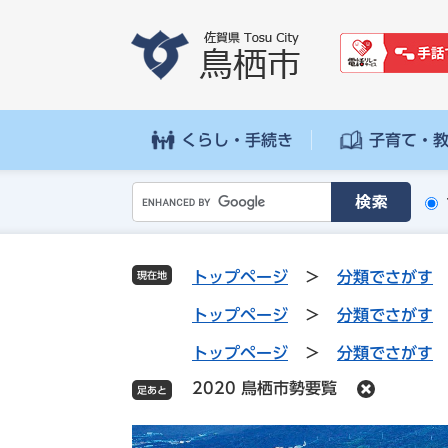
ペ
メ
ー
ニ
ジ
ュ
の
ー
先
を
頭
飛
くらし・手続き
子育て・
で
ば
す
し
G
。
て
o
本
o
文
g
へ
トップページ
>
分類でさがす
現在地
l
e
トップページ
>
分類でさがす
カ
トップページ
>
分類でさがす
ス
タ
2020 鳥栖市勢要覧
ム
検