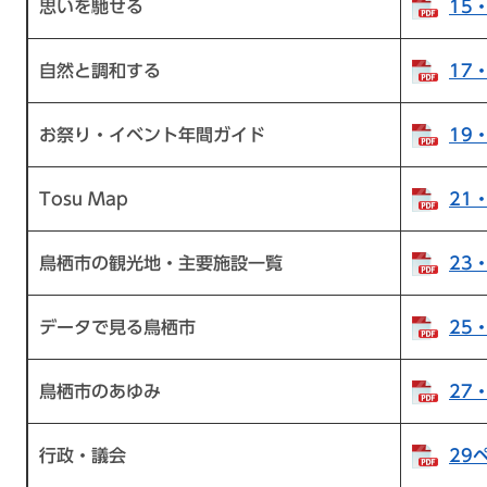
思いを馳せる
15
自然と調和する
17
お祭り・イベント年間ガイド
19
Tosu Map
21
鳥栖市の観光地・主要施設一覧
23
データで見る鳥栖市
25
鳥栖市のあゆみ
27
行政・議会
29