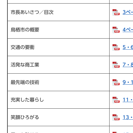
市長あいさつ／目次
3ペ
鳥栖市の概要
4ペ
交通の要衝
5・
活発な商工業
7・
最先端の技術
9・
充実した暮らし
11
笑顔ひろがる
13