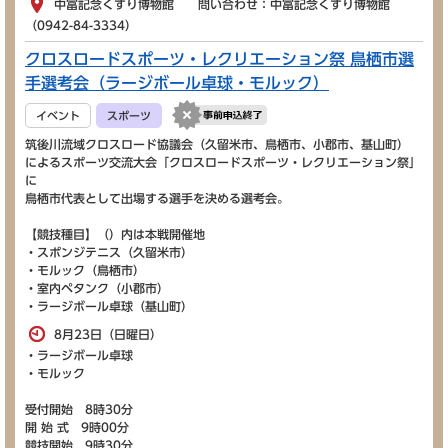
中冨記念くすり博物館 問い合わせ：中冨記念くすり博物館
（0942-84-3334）
クロスロードスポーツ・レクリエーション祭 鳥栖市選
手選考会（ラージボール卓球・モルック）
イベント
スポーツ
筑後川流域クロスロード協議会（久留米市、鳥栖市、小郡市、基山町）
によるスポーツ交流大会「クロスロードスポーツ・レクリエーション祭」
に
鳥栖市代表として出場する選手を決める選考会。
【競技種目】（）内は本戦開催地
・スポンジテニス（久留米市）
・モルック（鳥栖市）
・室内ペタンク（小郡市）
・ラージボール卓球（基山町）
8月23日（日曜日）
・ラージボール卓球
・モルック
受付開始 8時30分
開 始 式 9時00分
競技開始 9時30分