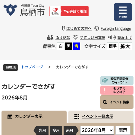
ペ
メ
ー
ニ
ジ
ュ
の
ー
先
を
はじめての方へ
Foreign language
頭
飛
ふりがな
やさしい日本語
読み上げ
で
ば
拡大
背景色
文字サイズ
白
黒
青
標準
す
し
。
て
本
文
トップページ
>
カレンダーでさがす
現在地
へ
本
複数期間開催
のイベント
文
カレンダーでさがす
もうすぐ
申込終了
2026年8月
イベント検索
カレンダー表示
イベント一覧表示
先月
今月
来月