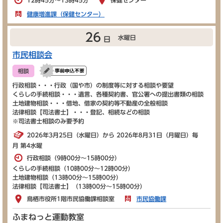
12時45分～13時45分
保健センター
健康増進課（保健センター）
26
水曜日
日
市民相談会
相談
行政相談・・・行政（国や市）の制度等に対する相談や要望
くらしの手続相談・・・遺言、各種契約書、官公署への提出書類の相談
土地建物相談・・・借地、借家の契約等不動産の全般相談
法律相談【司法書士】・・・登記、相続などの相談
※司法書士相談のみ要予約
2026年3月25日（水曜日）から 2026年8月31日（月曜日）毎
月 第4水曜
行政相談（9時00分～15時00分）
くらしの手続相談（10時00分～12時00分）
土地建物相談（13時00分～15時00分）
法律相談【司法書士】（13時00分～15時00分）
鳥栖市役所1階市民協働課相談室
市民協働課
ふまねっと運動教室