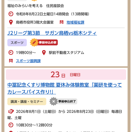
福祉のみらいを考える 住民座談会
令和8年8月22日土曜日14時開会（13時開場）
鳥栖市役所3階大会議室
地域福祉課
J2リーグ第3節 サガン鳥栖vs栃木シティ
スポーツ
19時00分～
駅前不動産スタジアム
スポーツ振興課
23
日曜日
日
中冨記念くすり博物館 夏休み体験教室「薬研を使って
カレースパイス作り!」
講演・講座・セミナー
2026年8月1日（土曜日）から 2026年8月23日（日曜日）毎週日
曜、土曜
10時30分～12時00分