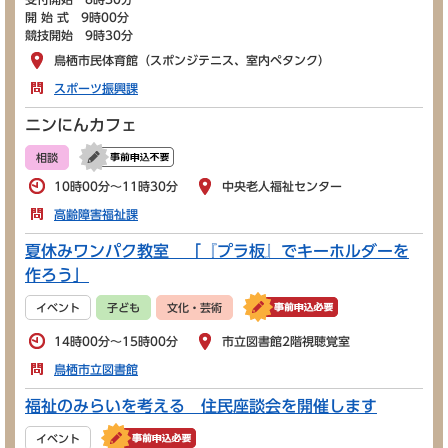
開 始 式 9時00分
競技開始 9時30分
鳥栖市民体育館（スポンジテニス、室内ペタンク）
スポーツ振興課
ニンにんカフェ
相談
10時00分～11時30分
中央老人福祉センター
高齢障害福祉課
夏休みワンパク教室 「『プラ板』でキーホルダーを
作ろう」
イベント
子ども
文化・芸術
14時00分～15時00分
市立図書館2階視聴覚室
鳥栖市立図書館
福祉のみらいを考える 住民座談会を開催します
イベント