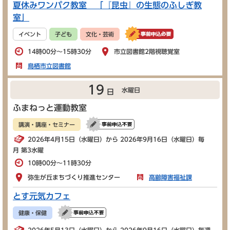
夏休みワンパク教室 「『昆虫』の生態のふしぎ教
室」
イベント
子ども
文化・芸術
14時00分～15時30分
市立図書館2階視聴覚室
鳥栖市立図書館
19
水曜日
日
ふまねっと運動教室
講演・講座・セミナー
2026年4月15日（水曜日）から 2026年9月16日（水曜日）毎
月 第3水曜
10時00分～11時30分
弥生が丘まちづくり推進センター
高齢障害福祉課
とす元気カフェ
健康・保健