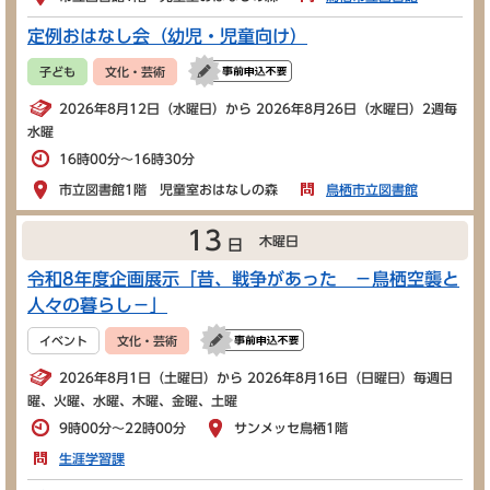
定例おはなし会（幼児・児童向け）
子ども
文化・芸術
2026年8月12日（水曜日）から 2026年8月26日（水曜日）2週毎
水曜
16時00分～16時30分
市立図書館1階 児童室おはなしの森
鳥栖市立図書館
13
木曜日
日
令和8年度企画展示「昔、戦争があった －鳥栖空襲と
人々の暮らし－」
イベント
文化・芸術
2026年8月1日（土曜日）から 2026年8月16日（日曜日）毎週日
曜、火曜、水曜、木曜、金曜、土曜
9時00分～22時00分
サンメッセ鳥栖1階
生涯学習課