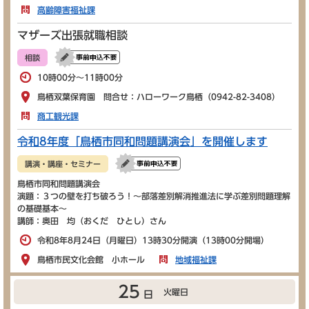
高齢障害福祉課
マザーズ出張就職相談
相談
10時00分～11時00分
鳥栖双葉保育園 問合せ：ハローワーク鳥栖（0942-82-3408）
商工観光課
令和8年度「鳥栖市同和問題講演会」を開催します
講演・講座・セミナー
鳥栖市同和問題講演会
演題：３つの壁を打ち破ろう！～部落差別解消推進法に学ぶ差別問題理解
の基礎基本～
講師：奥田 均（おくだ ひとし）さん
令和8年8月24日（月曜日）13時30分開演（13時00分開場）
鳥栖市民文化会館 小ホール
地域福祉課
25
火曜日
日