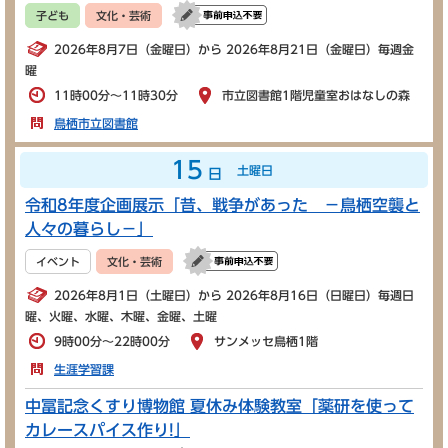
子ども
文化・芸術
2026年8月7日（金曜日）から 2026年8月21日（金曜日）毎週金
曜
11時00分～11時30分
市立図書館1階児童室おはなしの森
鳥栖市立図書館
15
土曜日
日
令和8年度企画展示「昔、戦争があった －鳥栖空襲と
人々の暮らし－」
イベント
文化・芸術
2026年8月1日（土曜日）から 2026年8月16日（日曜日）毎週日
曜、火曜、水曜、木曜、金曜、土曜
9時00分～22時00分
サンメッセ鳥栖1階
生涯学習課
中冨記念くすり博物館 夏休み体験教室「薬研を使って
カレースパイス作り!」