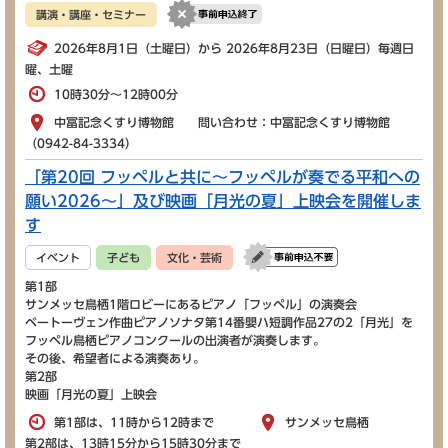
講演・講座・セミナー
2026年8月1日（土曜日）から 2026年8月23日（日曜日）毎週日
曜、土曜
10時30分～12時00分
中冨記念くすり博物館 問い合わせ：中冨記念くすり博物館
（0942-84-3334）
「第20回 フッペルと共に～フッペルが奏でる平和への
願い2026～」及び映画「月光の夏」上映会を開催しま
す
イベント
子ども
文化・芸術
第1部
サンメッセ鳥栖1階ロビーにあるピアノ「フッペル」の演奏会
ベートーヴェン作曲ピアノソナタ第14番嬰ハ短調作品27の2「月光」を
フッペル鳥栖ピアノコンクールの出演者が演奏します。
その後、希望者による演奏あり。
第2部
映画「月光の夏」上映会
第1部は、11時から12時まで
サンメッセ鳥栖
第2部は、13時15分から15時30分まで