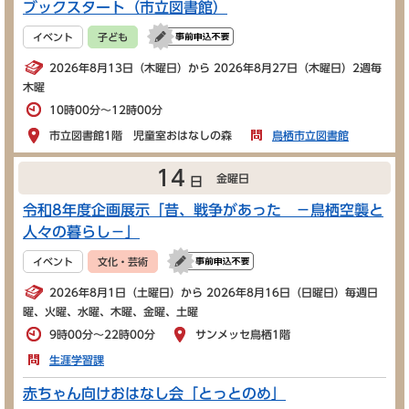
ブックスタート（市立図書館）
イベント
子ども
2026年8月13日（木曜日）から 2026年8月27日（木曜日）2週毎
木曜
10時00分～12時00分
市立図書館1階 児童室おはなしの森
鳥栖市立図書館
14
金曜日
日
令和8年度企画展示「昔、戦争があった －鳥栖空襲と
人々の暮らし－」
イベント
文化・芸術
2026年8月1日（土曜日）から 2026年8月16日（日曜日）毎週日
曜、火曜、水曜、木曜、金曜、土曜
9時00分～22時00分
サンメッセ鳥栖1階
生涯学習課
赤ちゃん向けおはなし会「とっとのめ」