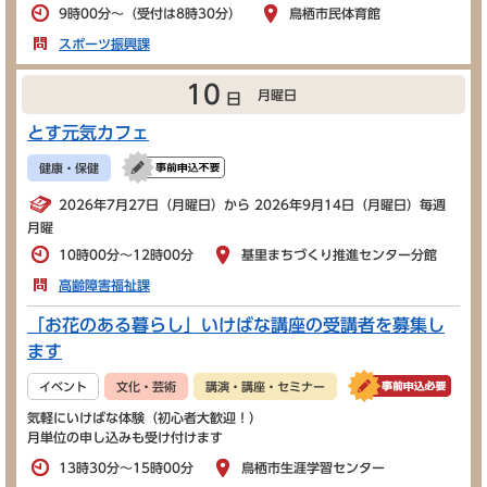
9時00分～（受付は8時30分）
鳥栖市民体育館
スポーツ振興課
10
月曜日
日
とす元気カフェ
健康・保健
2026年7月27日（月曜日）から 2026年9月14日（月曜日）毎週
月曜
10時00分～12時00分
基里まちづくり推進センター分館
高齢障害福祉課
「お花のある暮らし」いけばな講座の受講者を募集し
ます
イベント
文化・芸術
講演・講座・セミナー
気軽にいけばな体験（初心者大歓迎！）
月単位の申し込みも受け付けます
13時30分～15時00分
鳥栖市生涯学習センター