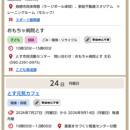
鳥栖市民体育館（ラージボール卓球）、駅前不動産スタジアム ト
レーニングルーム（モルック）
スポーツ振興課
おもちゃ病院とす
子ども
相談
ごみ・環境・リサイクル
10時30分～15時00分
とす市民活動センター 問い合わせ：おもちゃ病院とす 大石
（090-2391-0975)
こども育成課
24
月曜日
日
とす元気カフェ
健康・保健
2026年7月27日（月曜日）から 2026年9月14日（月曜日）毎週
月曜
10時00分～12時00分
基里まちづくり推進センター分館