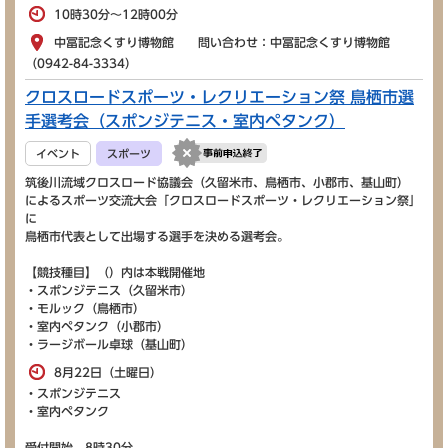
10時30分～12時00分
中冨記念くすり博物館 問い合わせ：中冨記念くすり博物館
（0942-84-3334）
クロスロードスポーツ・レクリエーション祭 鳥栖市選
手選考会（スポンジテニス・室内ペタンク）
イベント
スポーツ
筑後川流域クロスロード協議会（久留米市、鳥栖市、小郡市、基山町）
によるスポーツ交流大会「クロスロードスポーツ・レクリエーション祭」
に
鳥栖市代表として出場する選手を決める選考会。
【競技種目】（）内は本戦開催地
・スポンジテニス（久留米市）
・モルック（鳥栖市）
・室内ペタンク（小郡市）
・ラージボール卓球（基山町）
8月22日（土曜日）
・スポンジテニス
・室内ペタンク
受付開始 8時30分