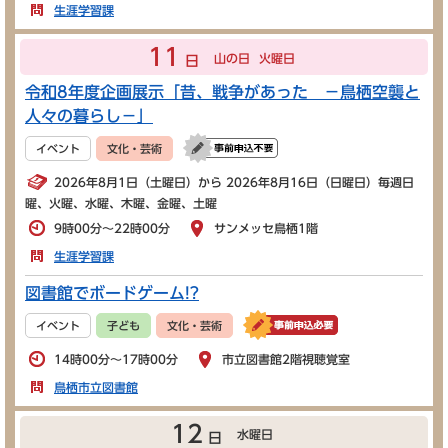
生涯学習課
11
山の日
火曜日
日
令和8年度企画展示「昔、戦争があった －鳥栖空襲と
人々の暮らし－」
イベント
文化・芸術
2026年8月1日（土曜日）から 2026年8月16日（日曜日）毎週日
曜、火曜、水曜、木曜、金曜、土曜
9時00分～22時00分
サンメッセ鳥栖1階
生涯学習課
図書館でボードゲーム!?
イベント
子ども
文化・芸術
14時00分～17時00分
市立図書館2階視聴覚室
鳥栖市立図書館
12
水曜日
日