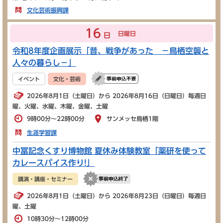
文化芸術振興課
16
日曜日
日
令和8年度企画展示「昔、戦争があった －鳥栖空襲と
人々の暮らし－」
イベント
文化・芸術
2026年8月1日（土曜日）から 2026年8月16日（日曜日）毎週日
曜、火曜、水曜、木曜、金曜、土曜
9時00分～22時00分
サンメッセ鳥栖1階
生涯学習課
中冨記念くすり博物館 夏休み体験教室「薬研を使って
カレースパイス作り!」
講演・講座・セミナー
2026年8月1日（土曜日）から 2026年8月23日（日曜日）毎週日
曜、土曜
10時30分～12時00分