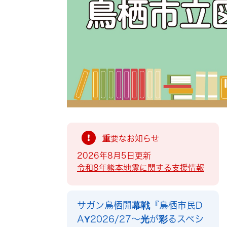
索
重要なお知らせ
2026年8月5日更新
令和8年熊本地震に関する支援情報
サガン鳥栖開幕戦『鳥栖市民D
AY2026/27～光が彩るスペシ