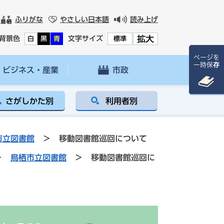
ふりがな
やさしい日本語
読み上げ
拡大
背景色
文字サイズ
白
黒
青
標準
ページを
一時保存
ビジネス・産業
市政
さがしかた別
利用者別
市立図書館
>
移動図書館巡回について
>
鳥栖市立図書館
>
移動図書館巡回に