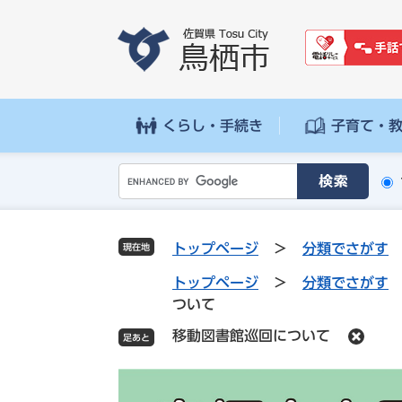
ペ
メ
ー
ニ
ジ
ュ
の
ー
先
を
頭
飛
くらし・手続き
子育て・
で
ば
す
し
G
。
て
o
本
o
文
g
へ
トップページ
>
分類でさがす
現在地
l
e
トップページ
>
分類でさがす
カ
ついて
ス
移動図書館巡回について
タ
ム
検