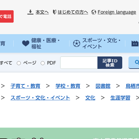
本文へ
はじめての方へ
Foreign language
健康・医療・
スポーツ・文化・
教育
福祉
イベント
すべて
ページ
PDF
>
子育て・教育
>
学校・教育
>
図書館
>
鳥栖
>
スポーツ・文化・イベント
>
文化
>
生涯学習