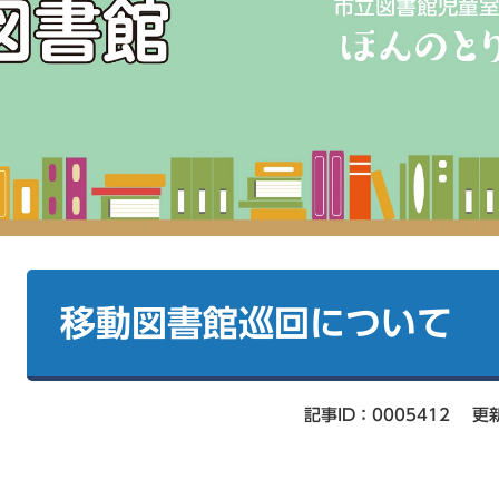
本
文
移動図書館巡回について
記事ID：0005412
更