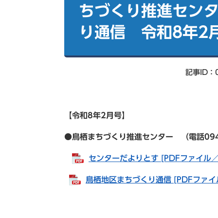
索
ちづくり推進センタ
り通信 令和8年2
記事ID：0
【令和8年2
月号】
●鳥栖まちづくり推進センター （電話0942-83
センターだよりとす [PDFファイル／8
鳥栖地区まちづくり通信 [PDFファイル