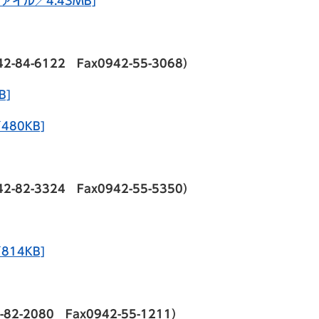
ァイル／4.43MB]
-6122 Fax0942-55-3068）
B]
80KB]
-3324 Fax0942-55-5350）
14KB]
2080 Fax0942-55-1211）