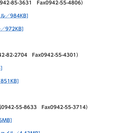
5-3631 Fax0942-55-4806）
ル／984KB]
972KB]
-2704 Fax0942-55-4301）
]
51KB]
-55-8633 Fax0942-55-3714）
5MB]