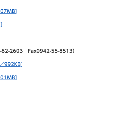
07MB]
]
2603 Fax0942-55-8513）
／992KB]
01MB]
）