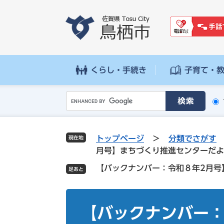
ペ
メ
ー
ニ
ジ
ュ
の
ー
先
を
頭
飛
くらし・手続き
子育て・
で
ば
す
し
G
。
て
o
本
o
文
g
へ
トップページ
>
分類でさがす
現在地
l
月号】まちづくり推進センターだよ
e
【バックナンバー：令和８年2月号
カ
ス
タ
本
ム
文
【バックナンバー：
検