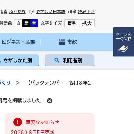
ふりがな
やさしい日本語
読み上げ
拡大
背景色
文字サイズ
白
黒
青
標準
ページを
一時保存
ビジネス・産業
市政
さがしかた別
利用者別
づくり
>
【バックナンバー：令和８年2
月号を掲載しました
重要なお知らせ
2026年8月5日更新