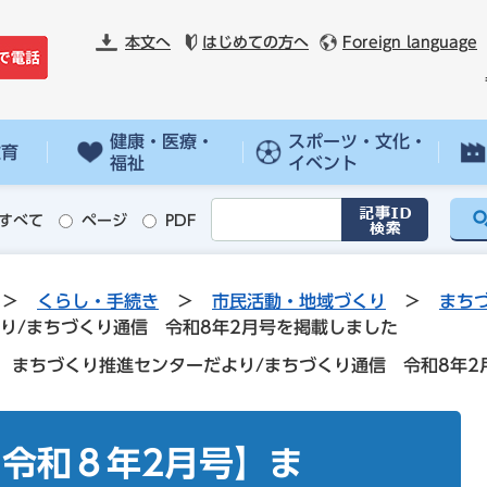
本文へ
はじめての方へ
Foreign language
健康・医療・
スポーツ・文化・
教育
福祉
イベント
すべて
ページ
PDF
>
くらし・手続き
>
市民活動・地域づくり
>
まち
り/まちづくり通信 令和8年2月号を掲載しました
】まちづくり推進センターだより/まちづくり通信 令和8年2
令和８年2月号】ま