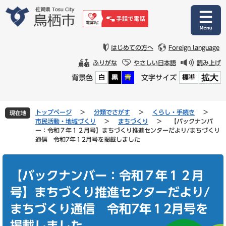
ペ
メ
ー
ニ
ジ
ュ
の
ー
先
を
はじめての方へ
Foreign language
頭
飛
ふりがな
やさしい日本語
読み上げ
で
ば
拡大
背景色
文字サイズ
白
黒
青
標準
す
し
。
て
本
文
トップページ
>
分類でさがす
>
くらし・手続き
>
現在地
へ
市民活動・地域づくり
>
まちづくり
>
【バックナンバ
ー：令和７年１２月号】まちづくり推進センターだより/まちづくり
通信 令和7年１2月号を掲載しました
本
文
【バックナンバー：令和７年１２月
号】まちづくり推進センターだより/
まちづくり通信 令和7年１2月号を
掲載しました