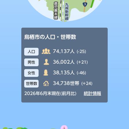
鳥栖市の人口・世帯数
74,137人
(-25)
人口
36,002人
(+21)
男性
38,135人
(-46)
女性
34,738世帯
(+24)
世帯数
2026年6月末現在(前月比)
統計情報