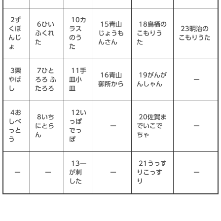
2ず
10カ
6ひい
15青山
18鳥栖の
くぼ
ラス
23明治の
ふくれ
じょうも
こもりう
んじ
のう
こもりうた
た
んさん
た
ょ
た
3栗
7ひと
11手
16青山
19がんが
やば
ろろ ふ
皿小
ー
御所から
んしゃん
し
たろろ
皿
4お
12い
8いち
20佐賀ま
しべ
っぽ
にとら
ー
でいこで
ー
っと
でっ
ん
ちゃ
う
ぽ
13一
21うっす
ー
ー
が刺
ー
りこっす
ー
した
り