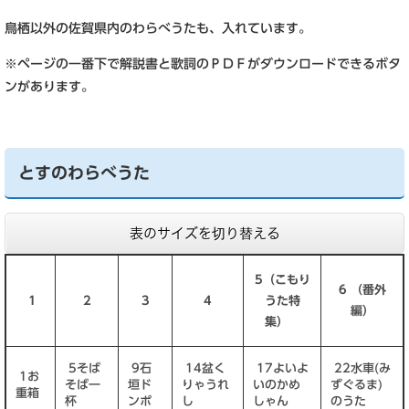
鳥栖以外の佐賀県内のわらべうたも、入れています。
※ページの一番下で解説書と歌詞のＰＤＦがダウンロードできるボタ
ンがあります。
とすのわらべうた
表のサイズを切り替える
5（こもり
6 （番外
1
2
3
4
うた特
編）
集）
5そば
9石
14盆く
17よいよ
22水車(み
1お
そば一
垣ド
りゃうれ
いのかめ
ずぐるま)
重箱
杯
ンポ
し
しゃん
のうた