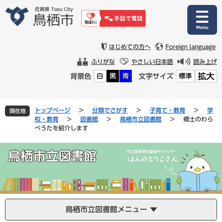
ペ
メ
ー
ニ
ジ
ュ
の
ー
先
を
はじめての方へ
Foreign language
頭
飛
ふりがな
やさしい日本語
読み上げ
で
ば
拡大
背景色
文字サイズ
白
黒
青
標準
す
し
。
て
本
文
トップページ
>
分類でさがす
>
子育て・教育
>
学
現在地
へ
校・教育
>
図書館
>
鳥栖市立図書館
>
郷土のわら
べうたを紹介します
鳥栖市立図書館メニュー