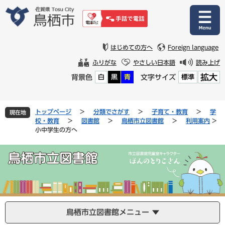
ペ
メ
ー
ニ
ジ
ュ
の
ー
先
を
はじめての方へ
Foreign language
頭
飛
ふりがな
やさしい日本語
読み上げ
で
ば
拡大
背景色
文字サイズ
白
黒
青
標準
す
し
。
て
本
文
トップページ
>
分類でさがす
>
子育て・教育
>
学
現在地
へ
校・教育
>
図書館
>
鳥栖市立図書館
>
利用案内
>
小中学生の方へ
鳥栖市立図書館メニュー