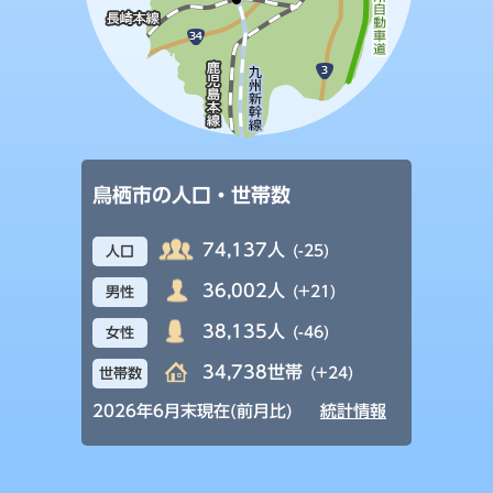
鳥栖市の人口・世帯数
74,137人
(-25)
人口
36,002人
(+21)
男性
38,135人
(-46)
女性
34,738世帯
(+24)
世帯数
2026年6月末現在(前月比)
統計情報