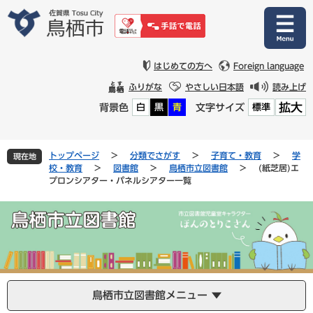
ペ
メ
ー
ニ
ジ
ュ
の
ー
先
を
はじめての方へ
Foreign language
頭
飛
ふりがな
やさしい日本語
読み上げ
で
ば
拡大
背景色
文字サイズ
白
黒
青
標準
す
し
。
て
本
文
トップページ
>
分類でさがす
>
子育て・教育
>
学
現在地
へ
校・教育
>
図書館
>
鳥栖市立図書館
>
(紙芝居)エ
プロンシアター・パネルシアター一覧
鳥栖市立図書館メニュー