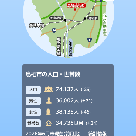
鳥栖市の人口・世帯数
74,137人
(-25)
人口
36,002人
(+21)
男性
38,135人
(-46)
女性
34,738世帯
(+24)
世帯数
2026年6月末現在(前月比)
統計情報