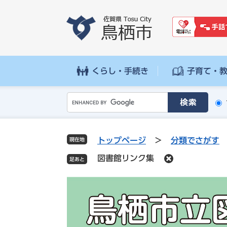
ペ
メ
ー
ニ
ジ
ュ
の
ー
先
を
頭
飛
くらし・手続き
子育て・
で
ば
す
し
G
。
て
o
本
o
文
g
へ
トップページ
>
分類でさがす
現在地
l
図書館リンク集
e
カ
ス
タ
ム
検