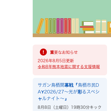
索
重要なお知らせ
2026年8月5日更新
令和8年熊本地震に関する支援情報
サガン鳥栖開幕戦『鳥栖市民D
AY2026/27～光が彩るスペシ
ャルナイト～』
8月8日（土曜日）19時30分キック