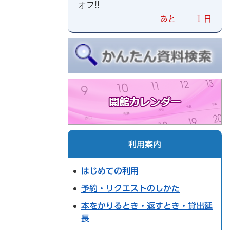
オフ!!
1
あと
日
利用案内
はじめての利用
予約・リクエストのしかた
本をかりるとき・返すとき・貸出延
長