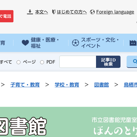
本文へ
はじめての方へ
Foreign language
健康・医療・
スポーツ・文化・
教育
福祉
イベント
すべて
ページ
PDF
>
子育て・教育
>
学校・教育
>
図書館
>
鳥栖