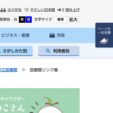
ふりがな
やさしい日本語
読み上げ
拡大
背景色
文字サイズ
白
黒
青
標準
ページを
一時保存
ビジネス・産業
市政
さがしかた別
利用者別
市立図書館
>
図書館リンク集