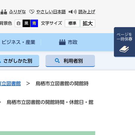
ふりがな
やさしい日本語
読み上げ
拡大
背景色
文字サイズ
白
黒
青
標準
ページを
一時保存
ビジネス・産業
市政
さがしかた別
利用者別
市立図書館
>
鳥栖市立図書館の開館時
>
鳥栖市立図書館の開館時間・休館日・館