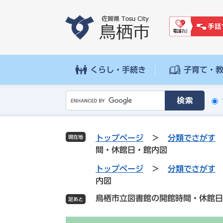
ペ
メ
ー
ニ
ジ
ュ
の
ー
先
を
頭
飛
くらし・手続き
子育て・
で
ば
す
し
G
。
て
o
本
o
文
g
へ
トップページ
>
分類でさがす
現在地
l
間・休館日・館内図
e
カ
トップページ
>
分類でさがす
ス
内図
タ
鳥栖市立図書館の開館時間・休館日
ム
検