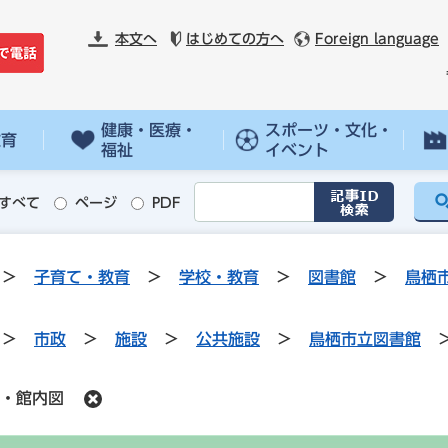
本文へ
はじめての方へ
Foreign language
健康・医療・
スポーツ・文化・
教育
福祉
イベント
すべて
ページ
PDF
>
子育て・教育
>
学校・教育
>
図書館
>
鳥栖
>
市政
>
施設
>
公共施設
>
鳥栖市立図書館
・館内図