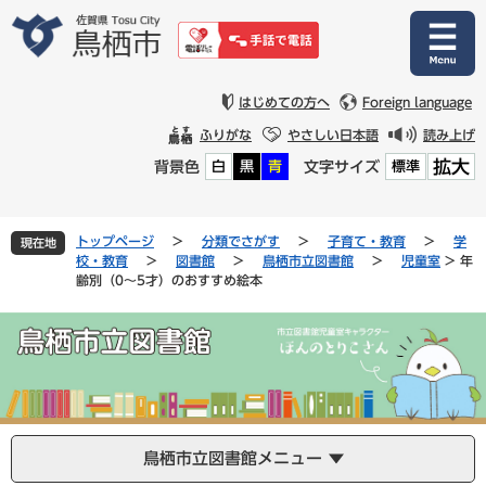
ペ
メ
ー
ニ
ジ
ュ
の
ー
先
を
はじめての方へ
Foreign language
頭
飛
ふりがな
やさしい日本語
読み上げ
で
ば
拡大
背景色
文字サイズ
白
黒
青
標準
す
し
。
て
本
文
トップページ
>
分類でさがす
>
子育て・教育
>
学
現在地
へ
校・教育
>
図書館
>
鳥栖市立図書館
>
児童室
>
年
齢別（0～5才）のおすすめ絵本
鳥栖市立図書館メニュー