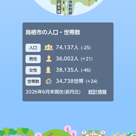
鳥栖市の人口・世帯数
74,137人
(-25)
人口
36,002人
(+21)
男性
38,135人
(-46)
女性
34,738世帯
(+24)
世帯数
2026年6月末現在(前月比)
統計情報