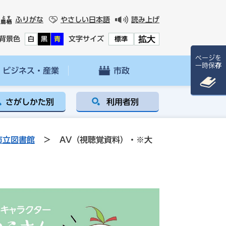
ふりがな
やさしい日本語
読み上げ
拡大
背景色
文字サイズ
白
黒
青
標準
ページを
一時保存
ビジネス・産業
市政
さがしかた別
利用者別
市立図書館
>
AV（視聴覚資料）・※大