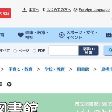
本文へ
はじめての方へ
Foreign language
健康・医療・
スポーツ・文化・
教育
福祉
イベント
すべて
ページ
PDF
>
子育て・教育
>
学校・教育
>
図書館
>
鳥栖
覧