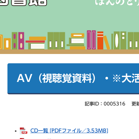
本
文
AV（視聴覚資料）・※大
記事ID：0005316
更
CD一覧 [PDFファイル／3.53MB]