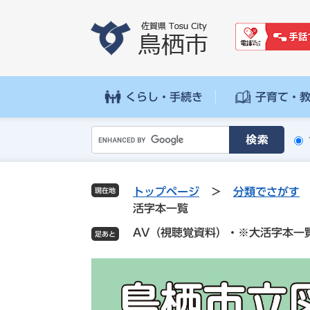
ペ
メ
ー
ニ
ジ
ュ
の
ー
先
を
頭
飛
くらし・手続き
子育て・
で
ば
す
し
G
。
て
o
本
o
文
g
へ
トップページ
>
分類でさがす
現在地
l
活字本一覧
e
AV（視聴覚資料）・※大活字本一
カ
ス
タ
ム
検