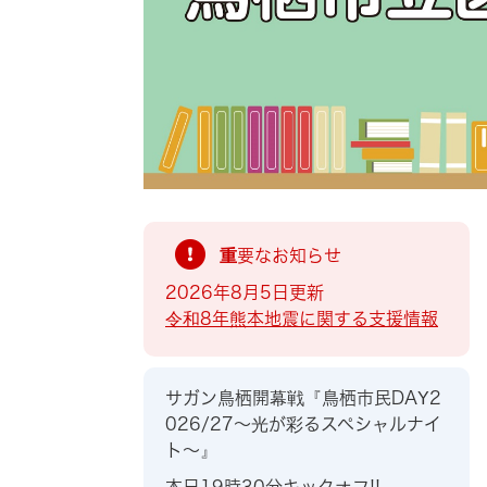
索
重要なお知らせ
2026年8月5日更新
令和8年熊本地震に関する支援情報
サガン鳥栖開幕戦『鳥栖市民DAY2
026/27～光が彩るスペシャルナイ
ト～』
本日19時30分キックオフ!!