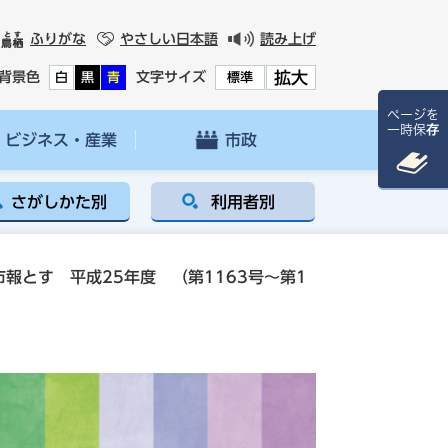
ふりがな
やさしい日本語
読み上げ
拡大
背景色
文字サイズ
白
黒
青
標準
ページを
一時保存
ビジネス・産業
市政
さがしかた別
利用者別
市報とす 平成25年度 （第1163号～第1