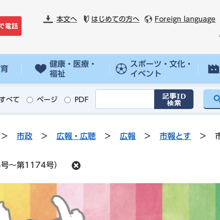
本文へ
はじめての方へ
Foreign language
健康・医療・
スポーツ・文化・
教育
福祉
イベント
すべて
ページ
PDF
>
市政
>
広報・広聴
>
広報
>
市報とす
>
号～第1174号）