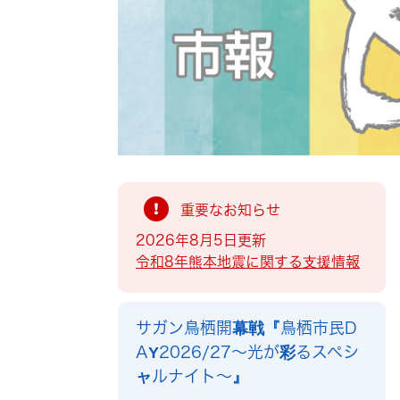
索
重要なお知らせ
2026年8月5日更新
令和8年熊本地震に関する支援情報
サガン鳥栖開幕戦『鳥栖市民D
AY2026/27～光が彩るスペシ
ャルナイト～』