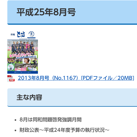
平成25年8月号
2013年8月号（No.1167）[PDFファイル／20MB]
主な内容
8月は同和問題啓発強調月間
財政公表～平成24年度予算の執行状況～