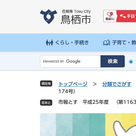
ペ
メ
ー
ニ
ジ
ュ
の
ー
先
を
頭
飛
くらし・手続き
子育て・
で
ば
す
し
G
。
て
o
本
o
文
g
へ
トップページ
>
分類でさがす
現在地
l
174号）
e
市報とす 平成25年度 （第1163
カ
ス
タ
ム
検