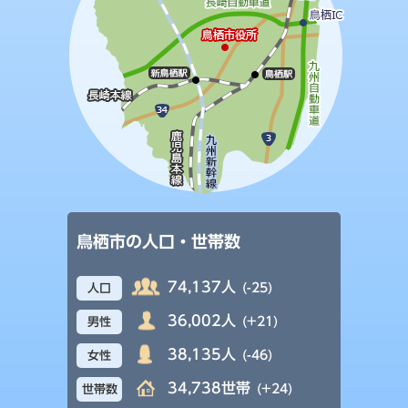
鳥栖市の人口・世帯数
74,137人
(-25)
人口
36,002人
(+21)
男性
38,135人
(-46)
女性
34,738世帯
(+24)
世帯数