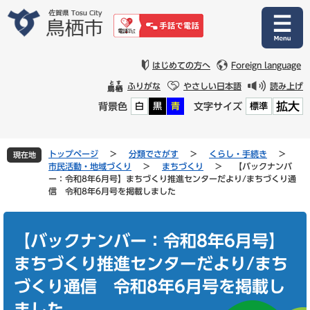
ペ
メ
ー
ニ
ジ
ュ
の
ー
先
を
はじめての方へ
Foreign language
頭
飛
ふりがな
やさしい日本語
読み上げ
で
ば
拡大
背景色
文字サイズ
白
黒
青
標準
す
し
。
て
本
文
トップページ
>
分類でさがす
>
くらし・手続き
>
現在地
へ
市民活動・地域づくり
>
まちづくり
>
【バックナンバ
ー：令和8年6月号】まちづくり推進センターだより/まちづくり通
信 令和8年6月号を掲載しました
本
文
【バックナンバー：令和8年6月号】
まちづくり推進センターだより/まち
づくり通信 令和8年6月号を掲載し
ました