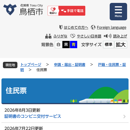
ペ
メ
ー
ニ
ジ
ュ
の
ー
先
を
はじめての方へ
Foreign language
頭
飛
ふりがな
やさしい日本語
読み上げ
で
ば
拡大
背景色
文字サイズ
白
黒
青
標準
す
し
。
て
本
文
トップページ
>
申請・届出・証明書
>
戸籍・住民票・証
現在地
へ
明
>
住民票
本
文
住民票
2026年8月3日更新
証明書のコンビニ交付サービス
2026年7月22日更新