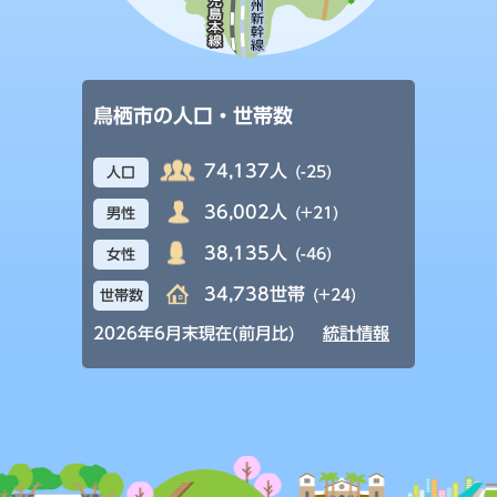
鳥栖市の人口・世帯数
74,137人
(-25)
人口
36,002人
(+21)
男性
38,135人
(-46)
女性
34,738世帯
(+24)
世帯数
2026年6月末現在(前月比)
統計情報