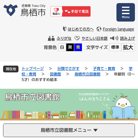
ペ
メ
ー
ニ
ジ
ュ
の
ー
先
を
はじめての方へ
Foreign language
頭
飛
ふりがな
やさしい日本語
読み上げ
で
ば
拡大
背景色
文字サイズ
白
黒
青
標準
す
し
。
て
本
文
トップページ
>
分類でさがす
>
子育て・教育
>
学
現在地
へ
校・教育
>
図書館
>
鳥栖市立図書館
>
年齢別（0～
5才）のおすすめ絵本
鳥栖市立図書館メニュー