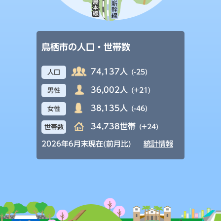
鳥栖市の人口・世帯数
74,137人
(-25)
人口
36,002人
(+21)
男性
38,135人
(-46)
女性
34,738世帯
(+24)
世帯数
2026年6月末現在(前月比)
統計情報