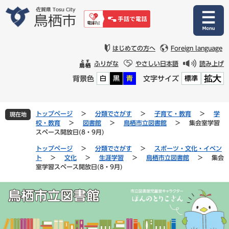
ペ
メ
ー
ニ
ジ
ュ
の
ー
先
を
はじめての方へ
Foreign language
頭
飛
ふりがな
やさしい日本語
読み上げ
で
ば
拡大
背景色
文字サイズ
白
黒
青
標準
す
し
。
て
本
文
トップページ
>
分類でさがす
>
子育て・教育
>
学
現在地
へ
校・教育
>
図書館
>
鳥栖市立図書館
>
集会室学習
スペース開放日(8・9月)
トップページ
>
分類でさがす
>
スポーツ・文化・イベン
ト
>
文化
>
生涯学習
>
鳥栖市立図書館
>
集会
室学習スペース開放日(8・9月)