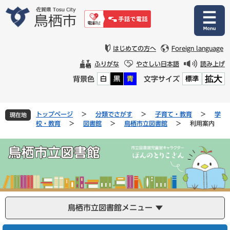
ペ
メ
ー
ニ
ジ
ュ
の
ー
先
を
はじめての方へ
Foreign language
頭
飛
ふりがな
やさしい日本語
読み上げ
で
ば
拡大
背景色
文字サイズ
白
黒
青
標準
す
し
。
て
本
文
トップページ
>
分類でさがす
>
子育て・教育
>
学
現在地
へ
校・教育
>
図書館
>
鳥栖市立図書館
>
利用案内
鳥栖市立図書館メニュー
本