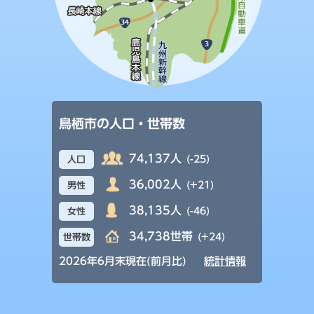
鳥栖市の人口・世帯数
74,137人
(-25)
人口
36,002人
(+21)
男性
38,135人
(-46)
女性
34,738世帯
(+24)
世帯数
2026年6月末現在(前月比)
統計情報