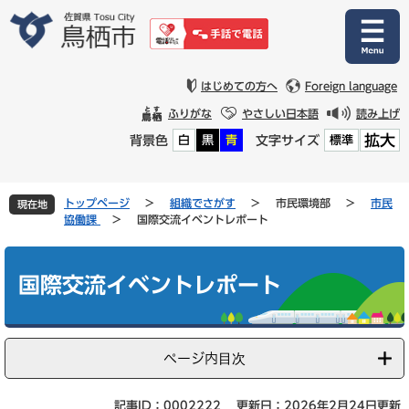
ペ
メ
ー
ニ
ジ
ュ
の
ー
先
を
はじめての方へ
Foreign language
頭
飛
ふりがな
やさしい日本語
読み上げ
で
ば
拡大
背景色
文字サイズ
白
黒
青
標準
す
し
。
て
本
文
トップページ
>
組織でさがす
>
市民環境部
>
市民
現在地
へ
協働課
>
国際交流イベントレポート
本
文
国際交流イベントレポート
ページ内目次
記事ID：0002222
更新日：2026年2月24日更新