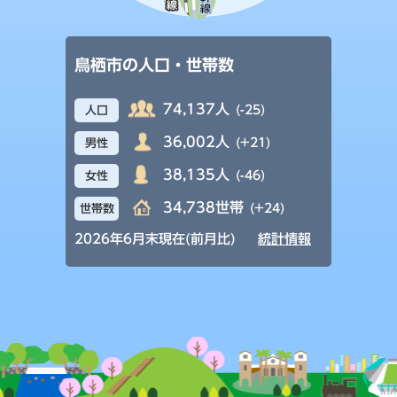
鳥栖市の人口・世帯数
74,137人
(-25)
人口
36,002人
(+21)
男性
38,135人
(-46)
女性
34,738世帯
(+24)
世帯数
2026年6月末現在(前月比)
統計情報