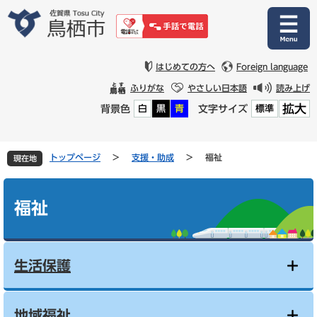
ペ
メ
ー
ニ
ジ
ュ
の
ー
先
を
はじめての方へ
Foreign language
頭
飛
ふりがな
やさしい日本語
読み上げ
で
ば
拡大
背景色
文字サイズ
白
黒
青
標準
す
し
。
て
本
文
トップページ
>
支援・助成
>
福祉
現在地
へ
本
文
福祉
生活保護
地域福祉