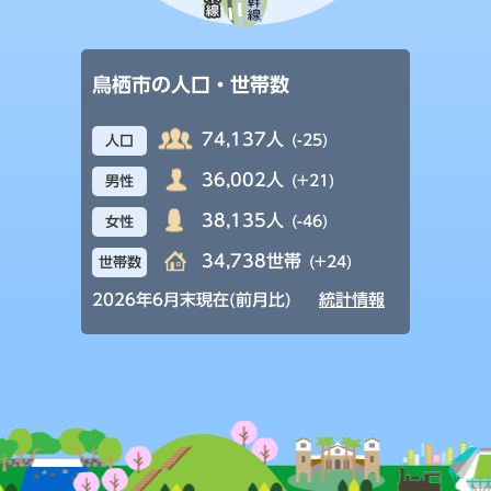
鳥栖市の人口・世帯数
74,137人
(-25)
人口
36,002人
(+21)
男性
38,135人
(-46)
女性
34,738世帯
(+24)
世帯数
2026年6月末現在(前月比)
統計情報