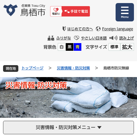
ペ
メ
ー
ニ
ジ
ュ
の
ー
先
を
はじめての方へ
Foreign language
頭
飛
ふりがな
やさしい日本語
読み上げ
で
ば
拡大
背景色
文字サイズ
白
黒
青
標準
す
し
。
て
本
文
トップページ
>
災害情報・防災対策
>
鳥栖市防災無線
現在地
へ
災害情報・防災対策メニュー