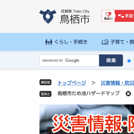
ペ
メ
ー
ニ
ジ
ュ
の
ー
先
を
頭
飛
くらし・手続き
子育て・
で
ば
す
し
G
。
て
o
本
o
文
g
へ
トップページ
>
災害情報・防
現在地
l
鳥栖市ため池ハザードマップ
e
カ
ス
タ
ム
検