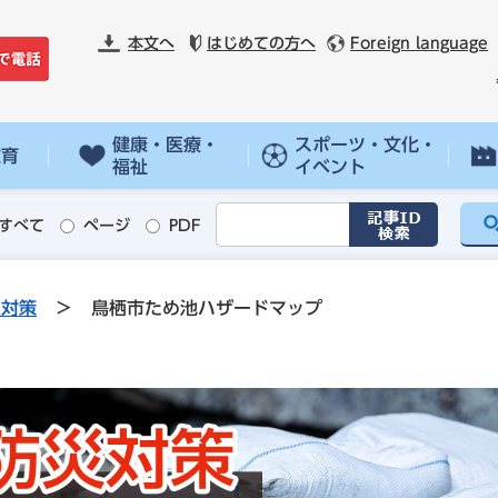
本文へ
はじめての方へ
Foreign language
健康・医療・
スポーツ・文化・
教育
福祉
イベント
すべて
ページ
PDF
災対策
>
鳥栖市ため池ハザードマップ