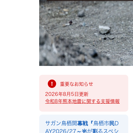
索
重要なお知らせ
2026年8月5日更新
令和8年熊本地震に関する支援情報
サガン鳥栖開幕戦『鳥栖市民D
AY2026/27～光が彩るスペシ