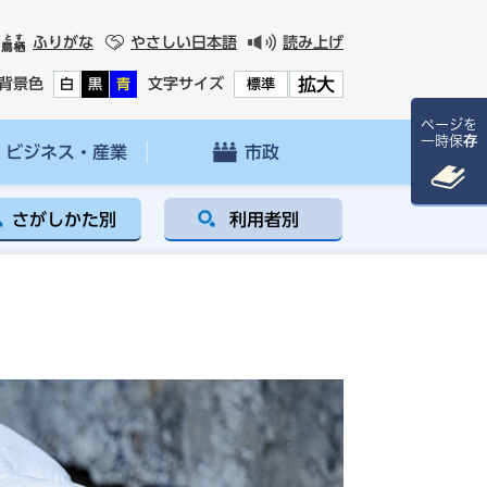
ふりがな
やさしい日本語
読み上げ
拡大
背景色
文字サイズ
白
黒
青
標準
ページを
一時保存
ビジネス・産業
市政
さがしかた別
利用者別