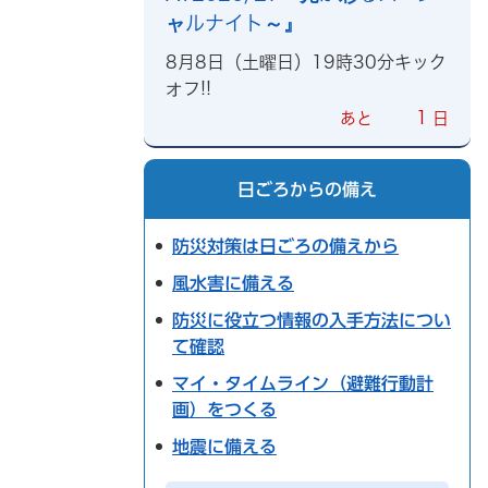
ャルナイト～』
8月8日（土曜日）19時30分キック
オフ!!
1
あと
日
日ごろからの備え
防災対策は日ごろの備えから
風水害に備える
防災に役立つ情報の入手方法につい
て確認
マイ・タイムライン（避難行動計
画）をつくる
地震に備える