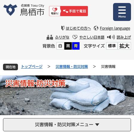
ペ
メ
ー
ニ
ジ
ュ
の
ー
先
を
はじめての方へ
Foreign language
頭
飛
ふりがな
やさしい日本語
読み上げ
で
ば
拡大
背景色
文字サイズ
白
黒
青
標準
す
し
。
て
本
文
トップページ
>
災害情報・防災対策
>
災害情報
現在地
へ
災害情報・防災対策メニュー