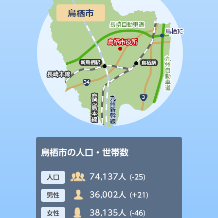
鳥栖市の人口・世帯数
74,137人
(-25)
人口
36,002人
(+21)
男性
38,135人
(-46)
女性