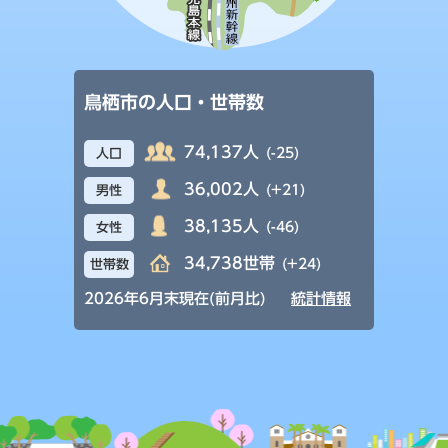
鳥栖市の人口・世帯数
74,137人
(-25)
人口
36,002人
(+21)
男性
38,135人
(-46)
女性
34,738世帯
(+24)
世帯数
2026年6月末現在(前月比)
統計情報