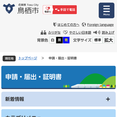
ペ
メ
ー
ニ
ジ
ュ
の
ー
先
を
はじめての方へ
Foreign language
頭
飛
ふりがな
やさしい日本語
読み上げ
で
ば
拡大
背景色
文字サイズ
白
黒
青
標準
す
し
。
て
本
文
トップページ
>
申請・届出・証明書
現在地
へ
本
文
申請・届出・証明書
新着情報