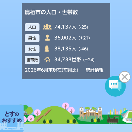
鳥栖市の人口・世帯数
74,137人
(-25)
人口
36,002人
(+21)
男性
38,135人
(-46)
女性
34,738世帯
(+24)
世帯数
2026年6月末現在(前月比)
統計情報