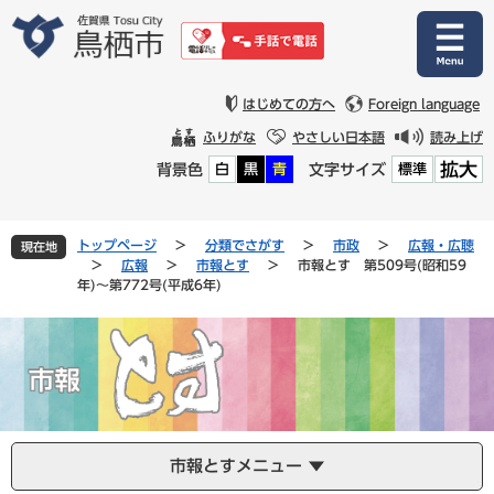
ペ
メ
ー
ニ
ジ
ュ
の
ー
先
を
はじめての方へ
Foreign language
頭
飛
ふりがな
やさしい日本語
読み上げ
で
ば
拡大
背景色
文字サイズ
白
黒
青
標準
す
し
。
て
本
文
トップページ
>
分類でさがす
>
市政
>
広報・広聴
現在地
へ
>
広報
>
市報とす
>
市報とす 第509号(昭和59
年)～第772号(平成6年)
市報とすメニュー