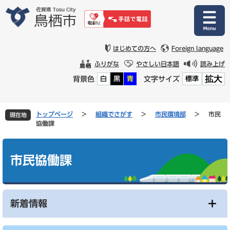
ペ
メ
ー
ニ
ジ
ュ
の
ー
先
を
はじめての方へ
Foreign language
頭
飛
ふりがな
やさしい日本語
読み上げ
で
ば
拡大
背景色
文字サイズ
白
黒
青
標準
す
し
。
て
本
文
トップページ
>
組織でさがす
>
市民環境部
>
市民
現在地
へ
協働課
本
文
市民協働課
新着情報